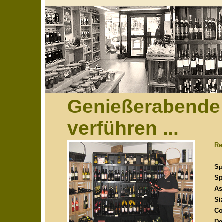
Genießerabende 
verführen ...
Re
Sp
Sp
As
Si
Co
De