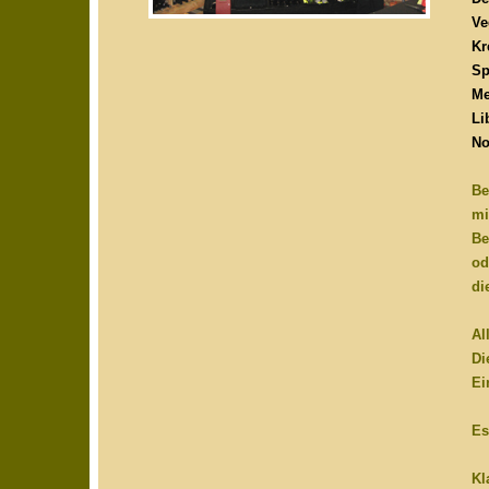
Ve
Kr
Sp
Me
Li
No
Be
mi
Be
od
di
Al
Di
Ei
Es
Kl